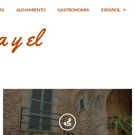
AS
ALOJAMIENTO
GASTRONOMÍA
ESPAÑOL
 y el
Sencelles etnológico: los viejos
gigantes de viento