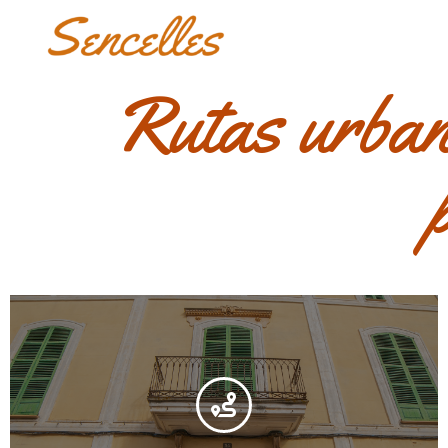
Rutas urbana
Sencelles: pasos por la arquitectura
civil